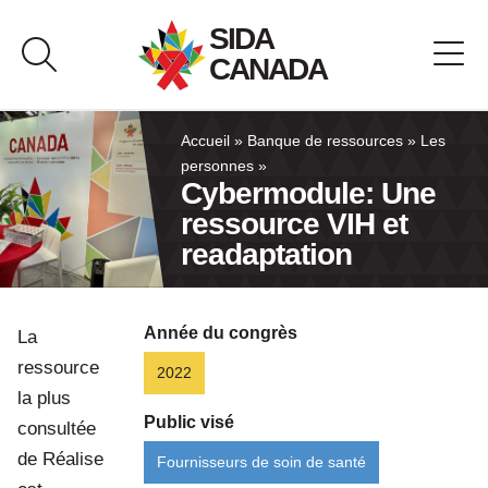
Passer
SIDA
au
CANADA
contenu
À propos de SIDA Canada
Accueil
»
Banque de ressources
»
Les
personnes
»
Cybermodule: Une
Banque de ressources
ressource VIH et
readaptation
Pavillon du Canada
Nous joindre
Année du congrès
La
ressource
2022
English
la plus
Public visé
consultée
de Réalise
Fournisseurs de soin de santé