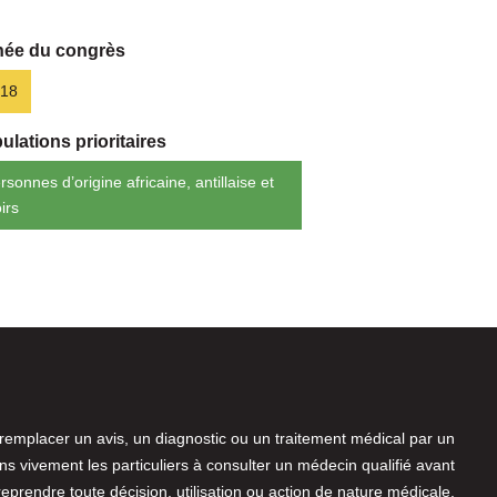
ée du congrès
18
ulations prioritaires
rsonnes d’origine africaine, antillaise et
irs
 remplacer un avis, un diagnostic ou un traitement médical par un
 vivement les particuliers à consulter un médecin qualifié avant
reprendre toute décision, utilisation ou action de nature médicale.