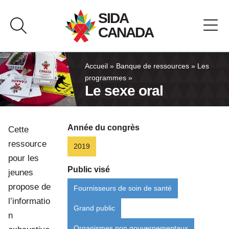
Passer
SIDA
au
CANADA
contenu
À propos de SIDA Canada
Accueil
»
Banque de ressources
»
Les
programmes
»
Le sexe oral
Banque de ressources
Pavillon du Canada
Année du congrès
Cette
ressource
2019
Nous joindre
pour les
Public visé
jeunes
English
propose de
Fournisseurs de soin de santé
l’informatio
Grand public
n
Organismes non gouvernementaux