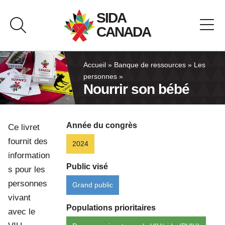
Passer
SIDA
au
CANADA
contenu
À propos de SIDA Canada
Accueil
»
Banque de ressources
»
Les
personnes
»
Nourrir son bébé
Banque de ressources
Pavillon du Canada
Année du congrès
Ce livret
fournit des
2024
Nous joindre
information
Public visé
s pour les
English
personnes
Grand public
vivant
Populations prioritaires
avec le