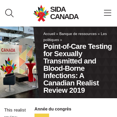
Passer
SIDA
au
CANADA
contenu
À propos de SIDA Canada
Accueil
»
Banque de ressources
»
Les
politiques
»
Point-of-Care Testing
Banque de ressources
for Sexually
Transmitted and
Pavillon du Canada
Blood‐Borne
Infections: A
Nous joindre
Canadian Realist
Review 2019
English
Année du congrès
This realist