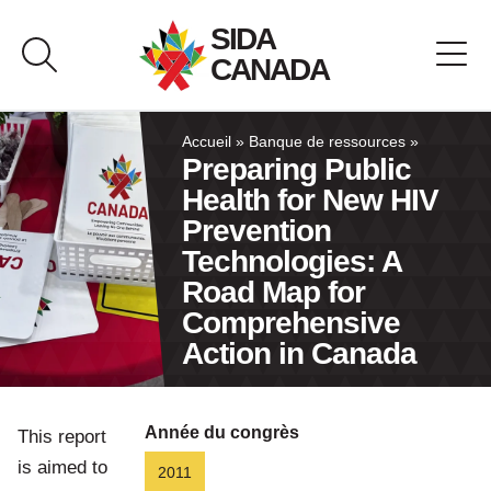
Passer
SIDA
au
CANADA
contenu
À propos de SIDA Canada
Accueil
»
Banque de ressources
»
Preparing Public
Health for New HIV
Banque de ressources
Prevention
Technologies: A
Pavillon du Canada
Road Map for
Comprehensive
Nous joindre
Action in Canada
English
Année du congrès
This report
is aimed to
2011