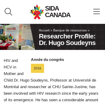
Passer
SIDA
au
CANADA
contenu
À propos de SIDA Canada
Accueil
»
Banque de ressources
»
Researcher Profile:
Dr. Hugo Soudeyns
Banque de ressources
Pavillon du Canada
Année du congrès
HIV and
HCV in
2016
Nous joindre
Mother and
Child Dr. Hugo Soudeyns, Professor at Université de
English
Montréal and researcher at CHU Sainte-Justine, has
been involved with HIV research since the early years
of its emergence. He has seen a considerable amount