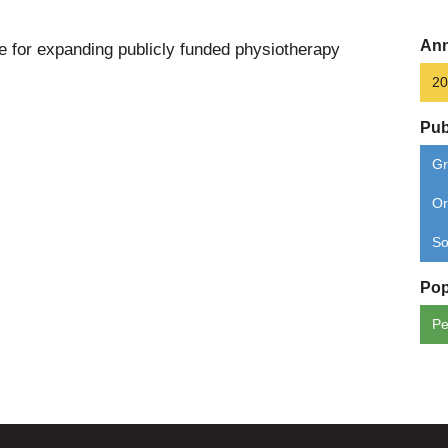
Ann
 for expanding publicly funded physiotherapy
20
Pub
Gr
Or
So
Pop
Pe