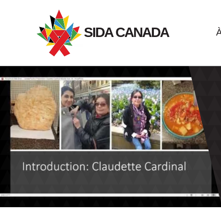
Passer
au
SIDA CANADA
À
contenu