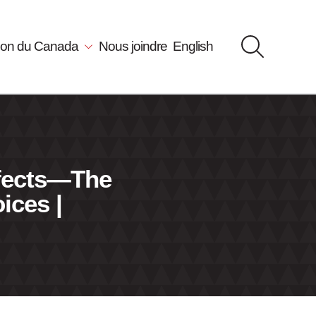
llon du Canada
Nous joindre
English
fects—The
ices |