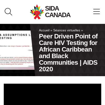
Passer
SIDA
au
CANADA
contenu
À propos de SIDA Canada
Accueil
»
Séances virtuelles
»
Peer Driven Point of
Care HIV Testing for
Banque de ressources
African Caribbean
and Black
Pavillon du Canada
Communities | AIDS
2020
Nous joindre
English