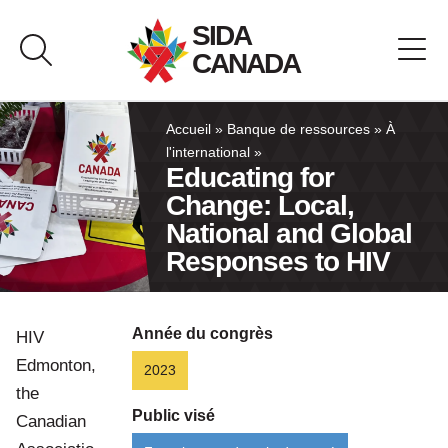
Passer
SIDA
au
CANADA
contenu
À propos de SIDA Canada
Accueil
»
Banque de ressources
»
À
l'international
»
Educating for
Banque de ressources
Change: Local,
National and Global
Pavillon du Canada
Responses to HIV
Nous joindre
Année du congrès
HIV
English
Edmonton,
2023
the
Public visé
Canadian