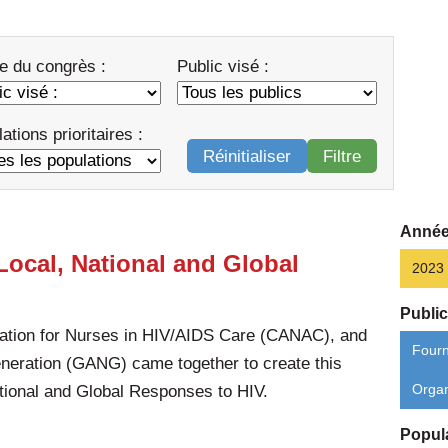
e du congrès :
Public visé :
ations prioritaires :
Réinitialiser
Filtre
Année
Local, National and Global
2023
Public
ation for Nurses in HIV/AIDS Care (CANAC), and
Fourn
neration (GANG) came together to create this
ational and Global Responses to HIV.
Orga
Popula