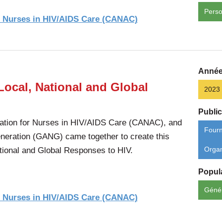
Perso
r Nurses in HIV/AIDS Care (CANAC)
Année
Local, National and Global
2023
Public
ation for Nurses in HIV/AIDS Care (CANAC), and
Fourn
neration (GANG) came together to create this
ational and Global Responses to HIV.
Orga
Popula
Géné
r Nurses in HIV/AIDS Care (CANAC)