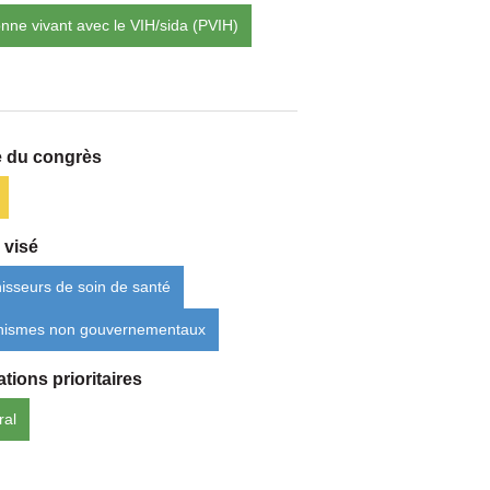
nne vivant avec le VIH/sida (PVIH)
 du congrès
 visé
isseurs de soin de santé
nismes non gouvernementaux
tions prioritaires
ral