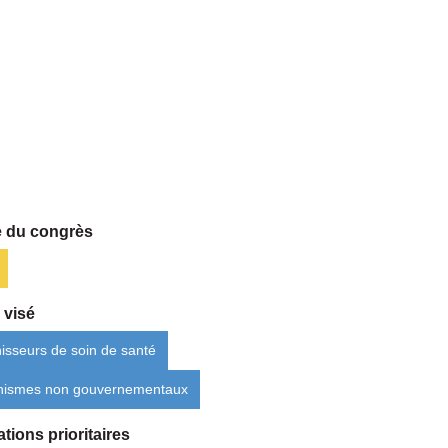
 du congrès
 visé
isseurs de soin de santé
nismes non gouvernementaux
tions prioritaires