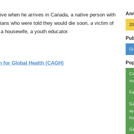
Ann
tive when he arrives in Canada, a native person with
dians who were told they would die soon, a victim of
20
a housewife, a youth educator.
Pub
Gr
n for Global Health (CAGH)
Pop
Co
ou
F
Ga
ay
h
Gé