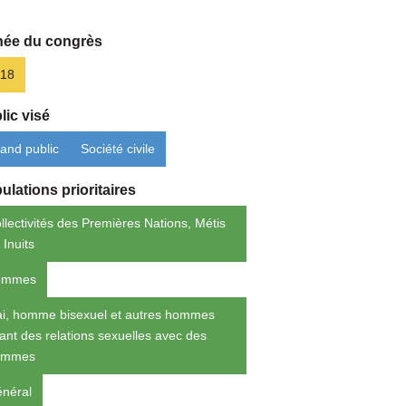
ée du congrès
18
lic visé
and public
Société civile
ulations prioritaires
llectivités des Premières Nations, Métis
 Inuits
emmes
i, homme bisexuel et autres hommes
ant des relations sexuelles avec des
ommes
néral