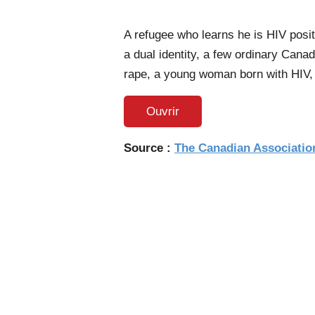
A refugee who learns he is HIV posi
a dual identity, a few ordinary Cana
rape, a young woman born with HIV, 
Ouvrir
Source :
The Canadian Associatio