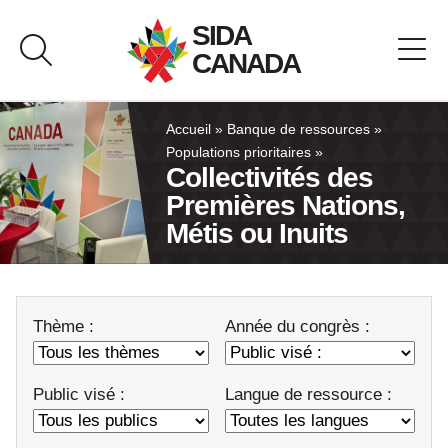
Passer
SIDA
au
CANADA
contenu
À propos de SIDA Canada
Accueil
»
Banque de ressources
»
Populations prioritaires
»
Collectivités des
Banque de ressources
Premières Nations,
Métis ou Inuits
Pavillon du Canada
Nous joindre
Thème :
Année du congrès :
English
Public visé :
Langue de ressource :