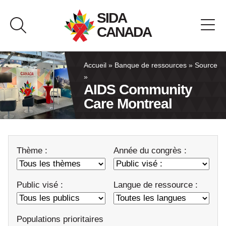
Passer
SIDA
au
CANADA
contenu
À propos de SIDA Canada
Accueil
»
Banque de ressources
»
Source
»
AIDS Community
Banque de ressources
Care Montreal
Pavillon du Canada
Thème :
Année du congrès :
Nous joindre
English
Public visé :
Langue de ressource :
Populations prioritaires