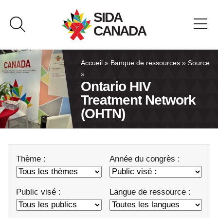
Passer
SIDA
au
CANADA
contenu
À propos de SIDA Canada
Accueil
»
Banque de ressources
»
Source
»
Ontario HIV
Banque de ressources
Treatment Network
(OHTN)
Pavillon du Canada
Nous joindre
Thème :
Année du congrès :
English
Public visé :
Langue de ressource :