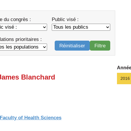
e du congrès :
Public visé :
ations prioritaires :
Réinitialiser
Filtre
Année
 James Blanchard
2016
 Faculty of Health Sciences