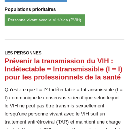
Intrans
Populations prioritaires
(I
=
Personne vivant avec le VIH/sida (PVIH)
I)
:
Consei
de
LES PERSONNES
commun
Prévenir la transmission du VIH :
pour
Indétectable = Intransmissible (I = I)
les
pour les professionnels de la santé
profess
Qu’est-ce que I = I? Indétectable = Intransmissible (I =
de
I) communique le consensus scientifique selon lequel
la
le VIH ne peut pas être transmis sexuellement
santé
lorsqu’une personne vivant avec le VIH suit un
traitement antirétroviral (TAR) et maintient une charge