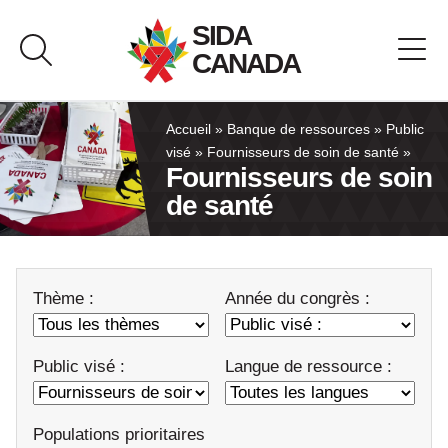
Passer
SIDA
au
CANADA
contenu
À propos de SIDA Canada
Accueil
»
Banque de ressources
»
Public
visé
»
Fournisseurs de soin de santé
»
Fournisseurs de soin
Banque de ressources
de santé
Pavillon du Canada
Thème :
Année du congrès :
Nous joindre
English
Public visé :
Langue de ressource :
Populations prioritaires