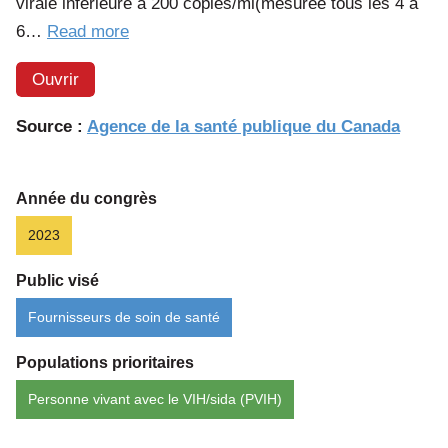
virale inférieure à 200 copies/ml(mesurée tous les 4 à
of
6…
Read more
the
Ouvrir
article:
Prévenir
Source :
Agence de la santé publique du Canada
la
transmission
du
Année du congrès
VIH :
2023
Indétectable
Public visé
=
Intransmissible
Fournisseurs de soin de santé
(I = I)
Populations prioritaires
pour
les
Personne vivant avec le VIH/sida (PVIH)
professionnels