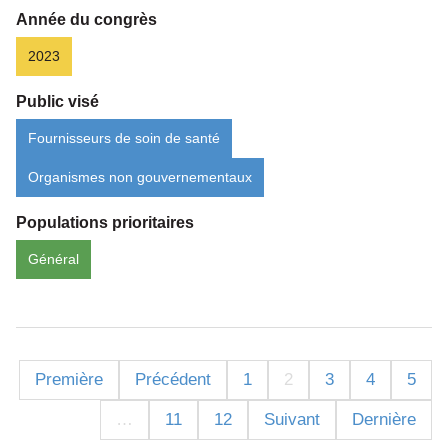
Année du congrès
2023
Public visé
Fournisseurs de soin de santé
Organismes non gouvernementaux
Populations prioritaires
Général
Première
Précédent
1
2
3
4
5
…
11
12
Suivant
Dernière