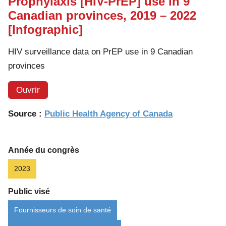
Prophylaxis [HIV-PrEP] use in 9
Canadian provinces, 2019 – 2022
[Infographic]
HIV surveillance data on PrEP use in 9 Canadian
provinces
Ouvrir
Source :
Public Health Agency of Canada
Année du congrès
2023
Public visé
Fournisseurs de soin de santé