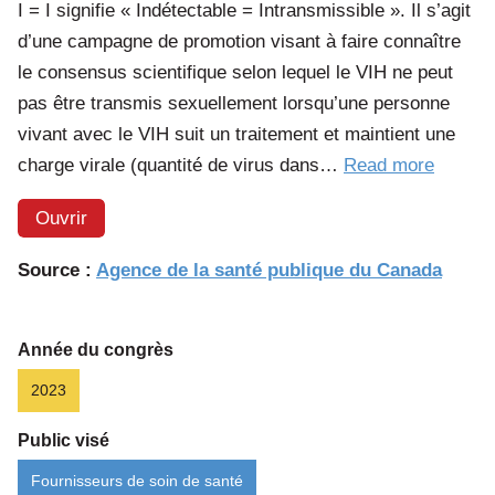
I = I signifie « Indétectable = Intransmissible ». Il s’agit
d’une campagne de promotion visant à faire connaître
le consensus scientifique selon lequel le VIH ne peut
pas être transmis sexuellement lorsqu’une personne
vivant avec le VIH suit un traitement et maintient une
of
charge virale (quantité de virus dans…
Read more
the
Ouvrir
article:
Préveni
Source :
Agence de la santé publique du Canada
la
transmi
du
Année du congrès
VIH
2023
:
Public visé
Indétec
=
Fournisseurs de soin de santé