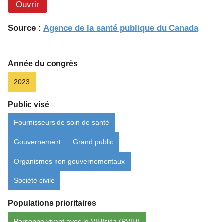
Ouvrir
article:
Tenda
Source :
Agence de la santé publique du Canada
de
l’utilis
de
Année du congrès
la
2023
prophy
Public visé
préexp
au
Fournisseurs de soin de santé
VIH
Gouvernement
Grand public
[VIH-
PPrE]
Organismes non gouvernementaux
dans
Société civile
9
provin
Populations prioritaires
canadi
Personne vivant avec le VIH/sida (PVIH)