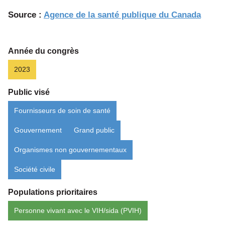
Le
Source :
Agence de la santé publique du Canada
VIH
au
Canada
Année du congrès
:
2023
Les
Public visé
points
saillants
Fournisseurs de soin de santé
de
Gouvernement
Grand public
la
surveillance
Organismes non gouvernementaux
pour
Société civile
2022
Populations prioritaires
Personne vivant avec le VIH/sida (PVIH)