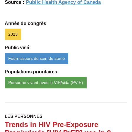
Source :
Public Health Agency of Canada
HIV
transmiss
Undetect
Année du congrès
=
2023
Untransmi
Public visé
(U=U):
Communi
Fournisseurs de soin de santé
tips
Populations prioritaires
for
health
Personne vivant avec le VIH/sida (PVIH)
professio
LES PERSONNES
Trends in HIV Pre-Exposure