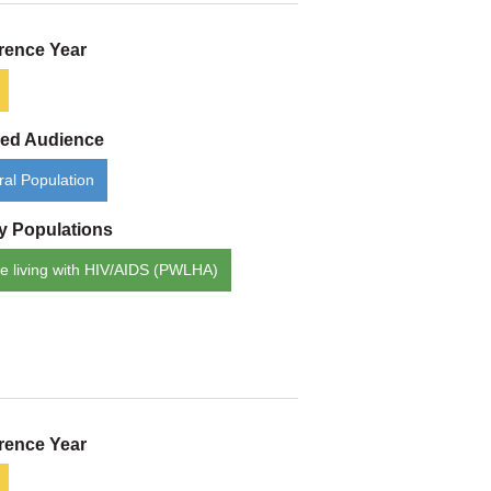
rence Year
ded Audience
al Population
ty Populations
e living with HIV/AIDS (PWLHA)
rence Year