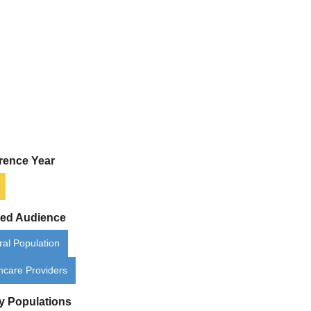
rence Year
ded Audience
al Population
hcare Providers
ty Populations