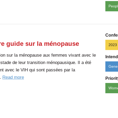
Peopl
Confe
tre guide sur la ménopause
2023
mation sur la ménopause aux femmes vivant avec le
Inten
 stade de leur transition ménopausique. Il a été
Gener
t avec le VIH qui sont passées par la
of
r…
Read more
Priori
the
Wom
article:
Être
ménopositive
: