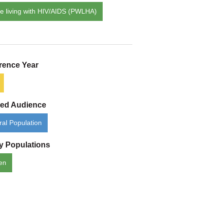
e living with HIV/AIDS (PWLHA)
rence Year
ded Audience
al Population
ty Populations
en