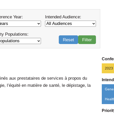
erence Year:
Intended Audience:
ity Populations:
Reset
Filter
Confe
2023
és aux prestataires de services à propos du
Inten
e, l’équité en matière de santé, le dépistage, la
Gener
Healt
Priori