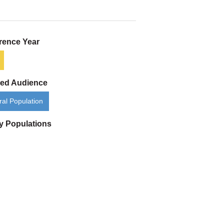
rence Year
ded Audience
al Population
ty Populations