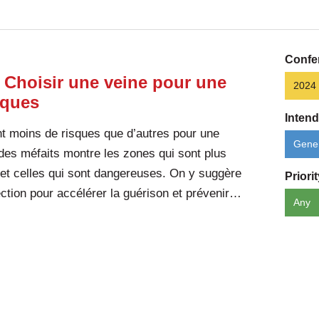
Confe
 Choisir une veine pour une
2024
sques
Inten
t moins de risques que d’autres pour une
Gener
n des méfaits montre les zones qui sont plus
er et celles qui sont dangereuses. On y suggère
Priori
jection pour accélérer la guérison et prévenir…
Any