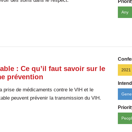
oir des soins dans le respect.
Priori
Any
Confe
ble : Ce qu’il faut savoir sur le
2021
e prévention
Inten
 prise de médicaments contre le VIH et le
Gener
table peuvent prévenir la transmission du VIH.
Priori
Peopl