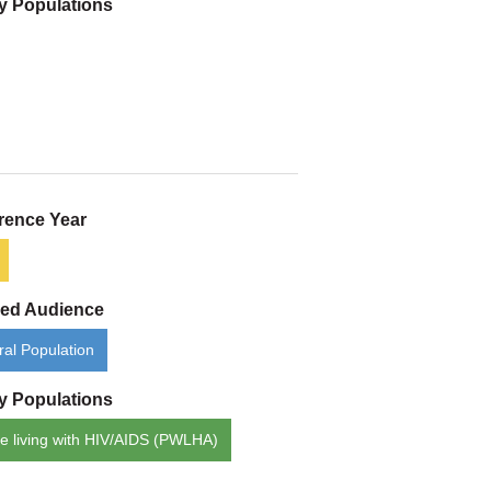
ty Populations
rence Year
ded Audience
al Population
ty Populations
e living with HIV/AIDS (PWLHA)