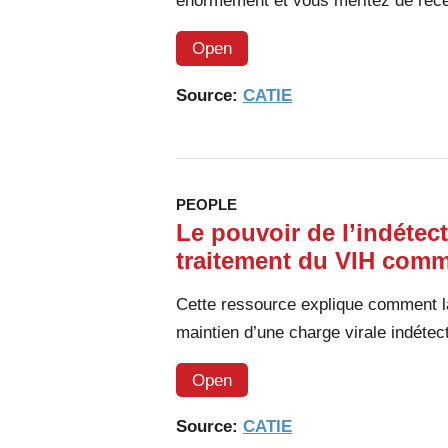
énormément et vous méritez de recev
Open
Source:
CATIE
PEOPLE
Le pouvoir de l’indétecta
traitement du VIH comm
Cette ressource explique comment la
maintien d’une charge virale indétec
Open
Source:
CATIE