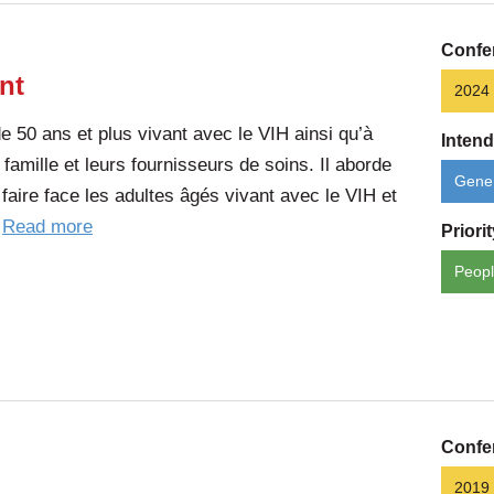
Votre
guide
Confe
sur
ent
2024
la
 50 ans et plus vivant avec le VIH ainsi qu’à
ménopause
Inten
famille et leurs fournisseurs de soins. Il aborde
Gener
faire face les adultes âgés vivant avec le VIH et
of
…
Read more
Priori
the
Peopl
article:
Le
VIH
et
le
vieillissement
Confe
2019