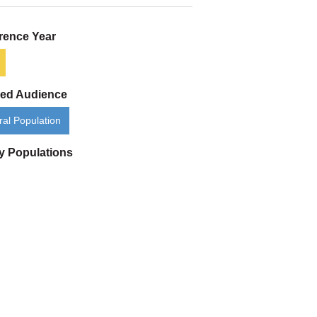
rence Year
ded Audience
al Population
ty Populations