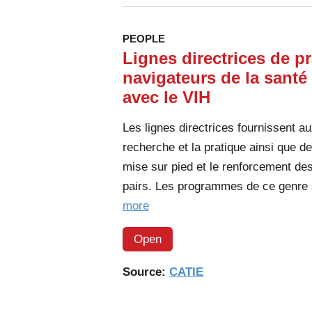
Choisir
une
PEOPLE
veine
Lignes directrices de pr
pour
navigateurs de la santé
une
avec le VIH
injection
Les lignes directrices fournissent a
à
recherche et la pratique ainsi que 
moindres
mise sur pied et le renforcement de
risques
pairs. Les programmes de ce genre 
of
more
the
Open
article:
Lignes
Source:
CATIE
directrices
de