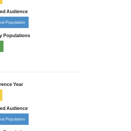
ded Audience
al Population
ty Populations
rence Year
ded Audience
al Population