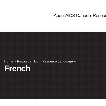
About AIDS Canada
Resou
Home
»
Resource Hub
»
Resource Language
»
French