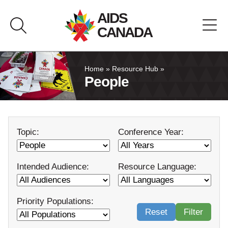
Skip
AIDS
to
CANADA
content
About AIDS Canada
Home
»
Resource Hub
»
People
Resource Hub
Canada Pavilion
Topic:
Conference Year:
Contact
Intended Audience:
Resource Language:
Français
Priority Populations:
Reset
Filter