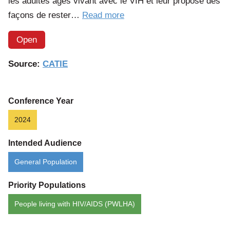
les adultes âgés vivant avec le VIH et leur propose des
of
façons de rester…
Read more
the
Open
article:
Le
Source:
CATIE
VIH
et
le
Conference Year
vieillissement
2024
Intended Audience
General Population
Priority Populations
People living with HIV/AIDS (PWLHA)