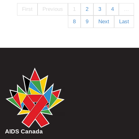
First
Previous
1
2
3
4
…
8
9
Next
Last
AIDS Canada