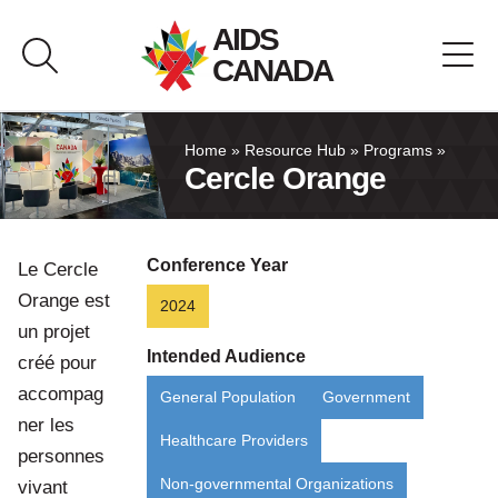
Skip
AIDS
to
CANADA
content
About AIDS Canada
Home
»
Resource Hub
»
Programs
»
Cercle Orange
Resource Hub
Conference Year
Le Cercle
Canada Pavilion
Orange est
2024
un projet
Contact
Intended Audience
créé pour
accompag
General Population
Government
Français
ner les
Healthcare Providers
personnes
Non-governmental Organizations
vivant