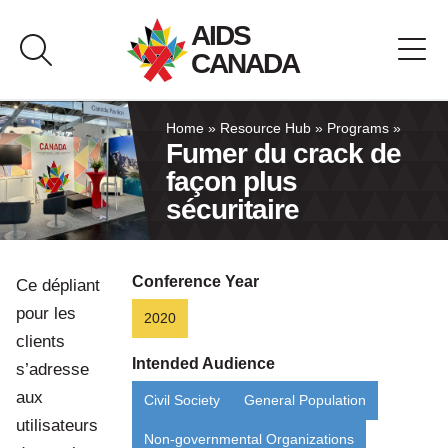
Skip
AIDS
to
CANADA
content
About AIDS Canada
Home
»
Resource Hub
»
Programs
»
Fumer du crack de
façon plus
Resource Hub
sécuritaire
Canada Pavilion
Conference Year
Ce dépliant
Contact
pour les
2020
clients
Français
Intended Audience
s’adresse
aux
Civil Society
General Population
utilisateurs
Non-governmental Organizations