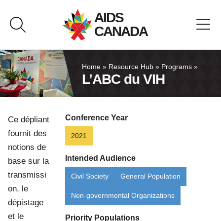
Skip
AIDS
to
CANADA
content
About AIDS Canada
Home
»
Resource Hub
»
Programs
»
L’ABC du VIH
Resource Hub
Conference Year
Ce dépliant
Canada Pavilion
fournit des
2021
notions de
Contact
Intended Audience
base sur la
transmissi
Civil Society
General Population
Français
on, le
Non-governmental Organizations
dépistage
et le
Priority Populations