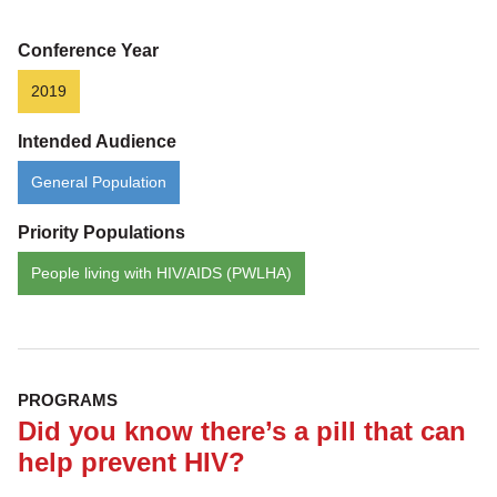
possible:
starting
Conference Year
points
2019
for
Intended Audience
living
well
General Population
with
Priority Populations
HIV
People living with HIV/AIDS (PWLHA)
PROGRAMS
Did you know there’s a pill that can
help prevent HIV?