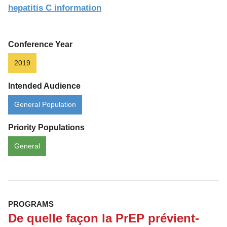
ce
hepatitis C information
que
tu
sais
Conference Year
qu’il
2019
y
Intended Audience
a
une
General Population
pilule
Priority Populations
qui
peut
General
prévenir
le
VIH?
PROGRAMS
De quelle façon la PrEP prévient-