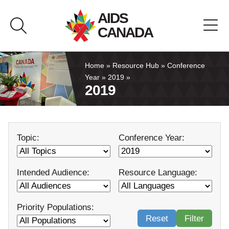
Skip
AIDS
to
CANADA
content
About AIDS Canada
Home
»
Resource Hub
»
Conference
Year
»
2019
»
2019
Resource Hub
Canada Pavilion
Topic:
Conference Year:
Contact
Intended Audience:
Resource Language:
Français
Priority Populations:
Reset
Filter