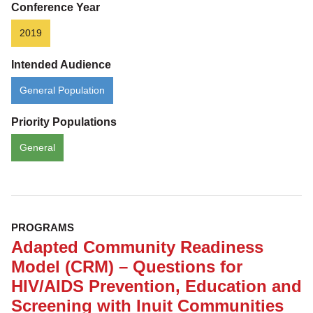
me?
Conference Year
2019
Intended Audience
General Population
Priority Populations
General
PROGRAMS
Adapted Community Readiness
Model (CRM) – Questions for
HIV/AIDS Prevention, Education and
Screening with Inuit Communities