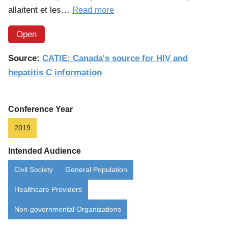
of
allaitent et les…
Read more
the
Open
article:
La
Source:
CATIE: Canada's source for HIV and
PrEP
hepatitis C information
pour
prévenir
le
Conference Year
VIH
2019
:
Intended Audience
Réponses
à
Civil Society
General Population
vos
Healthcare Providers
questions
Non-governmental Organizations