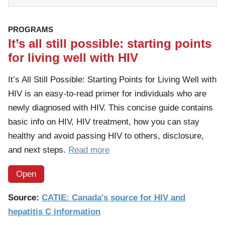
PROGRAMS
It’s all still possible: starting points
for living well with HIV
It’s All Still Possible: Starting Points for Living Well with
HIV is an easy-to-read primer for individuals who are
newly diagnosed with HIV. This concise guide contains
basic info on HIV, HIV treatment, how you can stay
healthy and avoid passing HIV to others, disclosure,
of
and next steps.
Read more
the
Open
article:
It’s
Source:
CATIE: Canada's source for HIV and
all
hepatitis C information
still