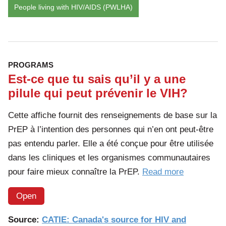
People living with HIV/AIDS (PWLHA)
PROGRAMS
Est-ce que tu sais qu’il y a une
pilule qui peut prévenir le VIH?
Cette affiche fournit des renseignements de base sur la
PrEP à l’intention des personnes qui n’en ont peut-être
pas entendu parler. Elle a été conçue pour être utilisée
dans les cliniques et les organismes communautaires
of
pour faire mieux connaître la PrEP.
Read more
the
Open
article:
Est-
Source:
CATIE: Canada's source for HIV and