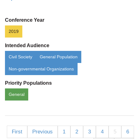
&
A
Conference Year
2019
Intended Audience
Civil Society
General Population
Non-governmental Organizations
Priority Populations
General
First
Previous
1
2
3
4
5
6