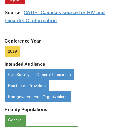
article:
Le
Source:
CATIE: Canada's source for HIV and
sexe
hepatitis C information
oral
Conference Year
2019
Intended Audience
Civil Society
General Population
Healthcare Providers
Non-governmental Organizations
Priority Populations
General