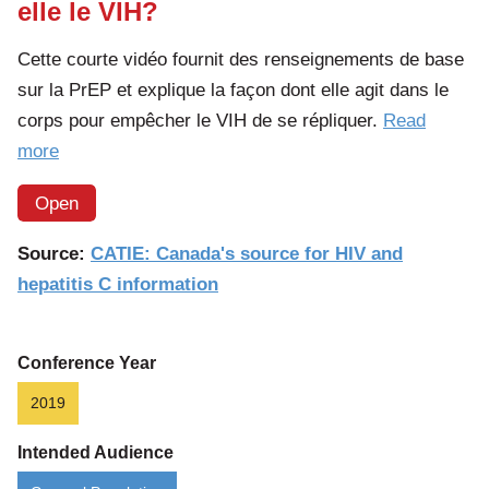
elle le VIH?
Cette courte vidéo fournit des renseignements de base
sur la PrEP et explique la façon dont elle agit dans le
corps pour empêcher le VIH de se répliquer.
Read
of
more
the
Open
article:
De
Source:
CATIE: Canada's source for HIV and
quelle
hepatitis C information
façon
la
PrEP
Conference Year
prévient-
2019
elle
Intended Audience
le
VIH?