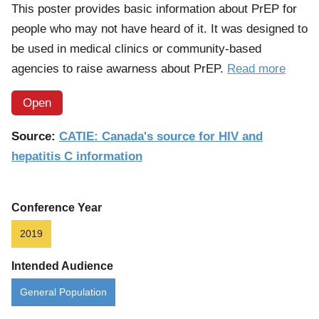
This poster provides basic information about PrEP for
people who may not have heard of it. It was designed to
be used in medical clinics or community-based
of
agencies to raise awarness about PrEP.
Read more
the
Open
article
Did
Source:
CATIE: Canada's source for HIV and
you
hepatitis C information
know
there’
a
Conference Year
pill
2019
that
Intended Audience
can
help
General Population
preven