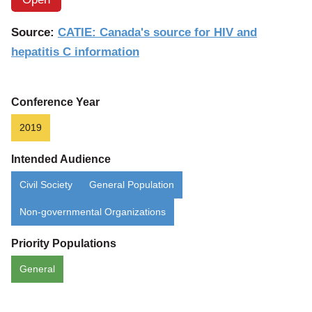
article:
Questions
Source:
CATIE: Canada's source for HIV and
fréquentes
hepatitis C information
sur
la
PrEP
Conference Year
2019
Intended Audience
Civil Society
General Population
Non-governmental Organizations
Priority Populations
General